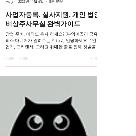
lena2355
2025년 11월 6일
5분 분량
사업자등록, 실사지원, 개인 법인
비상주사무실 완벽가이드
창업 준비, 아직도 혼자 하세요? (부엉이곳간 공유오
피스 매니저가 알려주는 A to Z) 안녕하세요! 1인 기
업가, 프리랜서, 그리고 위대한 꿈을 향해 첫발을 내
딛는 모든 창업가 여러분. 저는 수많은 열정과 아이
디어가 샘솟는 곳, 마포 합정동 부엉이곳간 공유오
피스 의 매니저입니다. 설렘과 동시에 막막함이 밀
려오는 새로운 시작. 그 길 위에서 사업자등록부터
사무실 마련까지, 신경 써야 할 일이 산더미처럼 느
껴지실 겁니다. 특히 밤새워 구상한 빛나는 아이디
어를 마음껏 펼쳐낼 나만의 공간, 그 첫 번째 베이스
캠프를 찾는 일은가장 큰 고민이자 중요한 결정입니
다. 그래서 오늘, 제가 여러분의 든든한 파트너가 되
어드릴게요. 창업에 꼭 필요한 실질적인 꿀팁부터,